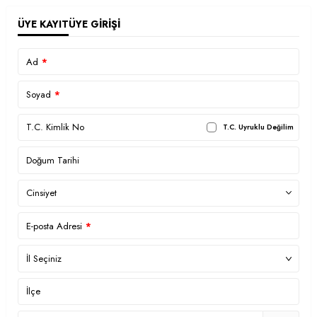
ÜYE KAYIT
ÜYE GIRIŞI
Ad
*
Soyad
*
T.C. Kimlik No
T.C. Uyruklu Değilim
Doğum Tarihi
Cinsiyet
E-posta Adresi
*
İl Seçiniz
İlçe