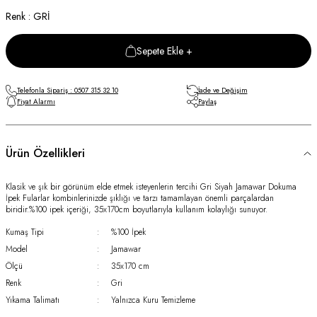
Renk : GRİ
Sepete Ekle +
Telefonla Sipariş : 0507 315 32 10
İade ve Değişim
Fiyat Alarmı
Paylaş
Ürün Özellikleri
Klasik ve şık bir görünüm elde etmek isteyenlerin tercihi Gri Siyah Jamawar Dokuma
İpek Fularlar kombinlerinizde şıklığı ve tarzı tamamlayan önemli parçalardan
biridir.%100 ipek içeriği, 35x170cm boyutlarıyla kullanım kolaylığı sunuyor.
Kumaş Tipi
:
%100 İpek
Model
:
Jamawar
Ölçü
:
35x170 cm
Renk
:
Gri
Yıkama Talimatı
:
Yalnızca Kuru Temizleme