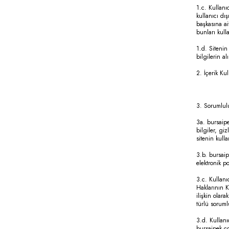
1.c. Kullanı
kullanıcı dı
başkasına ai
bunları kull
1.d. Sitenin
bilgilerin al
2. İçerik Ku
3. Sorumlul
3a. bursaipe
bilgiler, giz
sitenin kull
3.b. bursaip
elektronik p
3.c. Kullanı
Haklarının K
ilişkin olar
türlü sorumlu
3.d. Kullanı
bursaipek.co