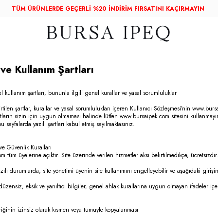
TÜM ÜRÜNLERDE GEÇERLİ %20 İNDİRİM FIRSATINI KAÇIRMAYIN
 ve Kullanım Şartları
l kullanım şartları, bununla ilgili genel kurallar ve yasal sorumluluklar
rtilen şartlar, kurallar ve yasal sorumlulukları içeren Kullanıcı Sözleşmesi’nin
www.burs
artların sizin için uygun olmaması halinde lütfen
www.bursaipek.com
sitesini kullanmayın
u sayfalarda yazılı şartları kabul etmiş sayılmaktasınız.
ve Güvenlik Kuralları
m tüm üyelerine açıktır. Site üzerinde verilen hizmetler aksi belirtilmedikçe, ücretsizdir
zılı durumlarda, site yönetimi üyenin site kullanımını engelleyebilir ve aşağıdaki girişiml
 düzensiz, eksik ve yanıltıcı bilgiler, genel ahlak kurallarına uygun olmayan ifadeler içe
i
eriğinin izinsiz olarak kısmen veya tümüyle kopyalanması