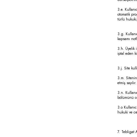
3.e. Kullanı
otomatik pr
türlü hukuki
3.g. Kullanı
kapsamı notl
3.h. Üyelik i
iptal eden k
3.j. Site kul
3.m. Sitenin 
etmiş sayılır.
3.n. Kullanıc
bölümünü o
3.o Kullanıc
hukuki ve ce
7. Tebligat 