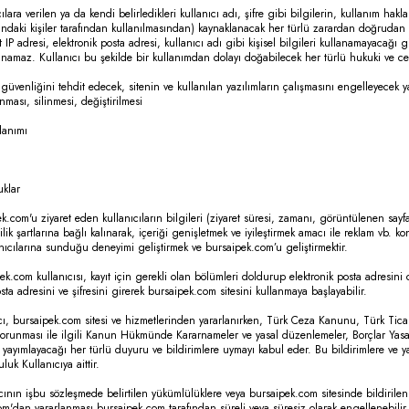
cılara verilen ya da kendi belirledikleri kullanıcı adı, şifre gibi bilgilerin, kullanım ha
şındaki kişiler tarafından kullanılmasından) kaynaklanacak her türlü zarardan doğrudan 
t IP adresi, elektronik posta adresi, kullanıcı adı gibi kişisel bilgileri kullanamayacağı 
anamaz. Kullanıcı bu şekilde bir kullanımdan dolayı doğabilecek her türlü hukuki ve c
 güvenliğini tehdit edecek, sitenin ve kullanılan yazılımların çalışmasını engelleyecek yaz
ınması, silinmesi, değiştirilmesi
llanımı
uklar
k.com'u ziyaret eden kullanıcıların bilgileri (ziyaret süresi, zamanı, görüntülenen sayf
lilik şartlarına bağlı kalınarak, içeriği genişletmek ve iyileştirmek amacı ile reklam vb. 
anıcılarına sunduğu deneyimi geliştirmek ve bursaipek.com’u geliştirmektir.
ek.com kullanıcısı, kayıt için gerekli olan bölümleri doldurup elektronik posta adresini 
osta adresini ve şifresini girerek bursaipek.com sitesini kullanmaya başlayabilir.
cı, bursaipek.com sitesi ve hizmetlerinden yararlanırken, Türk Ceza Kanunu, Türk Tica
orunması ile ilgili Kanun Hükmünde Kararnameler ve yasal düzenlemeler, Borçlar Yasas
ak yayımlayacağı her türlü duyuru ve bildirimlere uymayı kabul eder. Bu bildirimlere ve 
luk Kullanıcıya aittir.
cının işbu sözleşmede belirtilen yükümlülüklere veya bursaipek.com sitesinde bildirilen
m'dan yararlanması bursaipek.com tarafından süreli veya süresiz olarak engellenebilir v