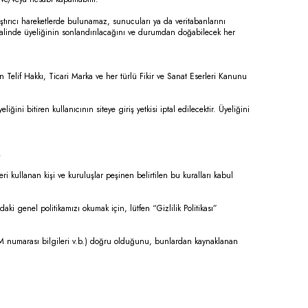
laştırıcı hareketlerde bulunamaz, sunucuları ya da veritabanlarını
halinde üyeliğinin sonlandırılacağını ve durumdan doğabilecek her
n Telif Hakkı, Ticari Marka ve her türlü Fikir ve Sanat Eserleri Kanunu
ğini bitiren kullanıcının siteye giriş yetkisi iptal edilecektir. Üyeliğini
.
eri kullanan kişi ve kuruluşlar peşinen belirtilen bu kuralları kabul
daki genel politikamızı okumak için, lütfen “Gizlilik Politikası”
 GSM numarası bilgileri v.b.) doğru olduğunu, bunlardan kaynaklanan