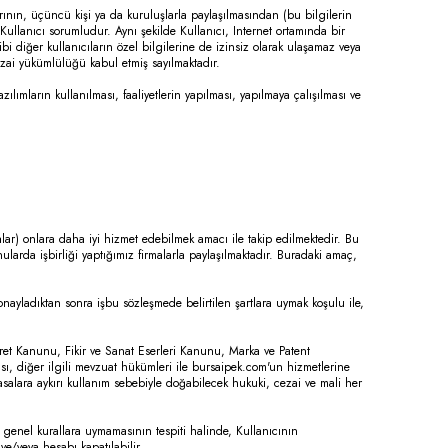
klarının, üçüncü kişi ya da kuruluşlarla paylaşılmasından (bu bilgilerin
Kullanıcı sorumludur. Aynı şekilde Kullanıcı, Internet ortamında bir
gibi diğer kullanıcıların özel bilgilerine de izinsiz olarak ulaşamaz veya
ezai yükümlülüğü kabul etmiş sayılmaktadır.
ılımların kullanılması, faaliyetlerin yapılması, yapılmaya çalışılması ve
alar) onlara daha iyi hizmet edebilmek amacı ile takip edilmektedir. Bu
konularda işbirliği yaptığımız firmalarla paylaşılmaktadır. Buradaki amaç,
onayladıktan sonra işbu sözleşmede belirtilen şartlara uymak koşulu ile,
ret Kanunu, Fikir ve Sanat Eserleri Kanunu, Marka ve Patent
ı, diğer ilgili mevzuat hükümleri ile bursaipek.com'un hizmetlerine
yasalara aykırı kullanım sebebiyle doğabilecek hukuki, cezai ve mali her
 genel kurallara uymamasının tespiti halinde, Kullanıcının
e/veya hesabı kapatılabilir.