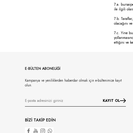
7.a. bursaip
ile ilgili ol
7.b. Taraflar
olacağını ve
7.c. Yine bu
yollanmasınd
ettiğini ve 
E-BÜLTEN ABONELİĞİ
Kampanya ve yeniliklerden haberdar olmak için e-bültenimize kayıt
olun.
KAYIT OL
BİZİ TAKİP EDİN