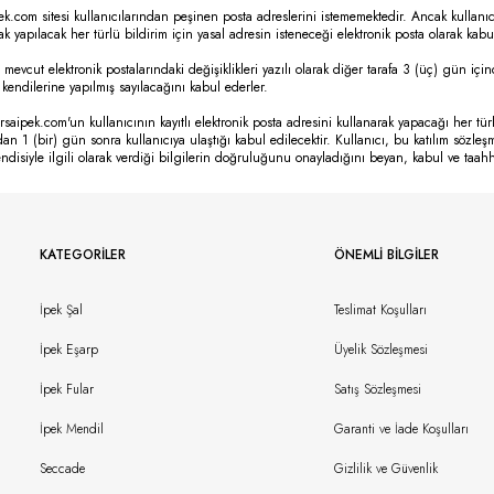
ek.com sitesi kullanıcılarından peşinen posta adreslerini istememektedir. Ancak kullanıc
arak yapılacak her türlü bildirim için yasal adresin isteneceği elektronik posta olarak kabul
, mevcut elektronik postalarındaki değişiklikleri yazılı olarak diğer tarafa 3 (üç) gün içi
 kendilerine yapılmış sayılacağını kabul ederler.
rsaipek.com'un kullanıcının kayıtlı elektronik posta adresini kullanarak yapacağı her tü
an 1 (bir) gün sonra kullanıcıya ulaştığı kabul edilecektir. Kullanıcı, bu katılım sö
kendisiyle ilgili olarak verdiği bilgilerin doğruluğunu onayladığını beyan, kabul ve taah
KATEGORILER
ÖNEMLI BILGILER
İpek Şal
Teslimat Koşulları
İpek Eşarp
Üyelik Sözleşmesi
İpek Fular
Satış Sözleşmesi
İpek Mendil
Garanti ve İade Koşulları
Seccade
Gizlilik ve Güvenlik