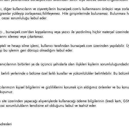
cı, diğer kullanıcıların ve ziyaretçilerin bursaipek.com'u kullanmasını önleyici veya zor
ogramlar yükleyip zorlayamaz/kilitleyemez. Hile girişimlerinde bulunamaz. Bulunması 
, cezai sorumluluğu kabul eder.
cı , bursaipek.com'dan kopyalanmış veya yazıcı ile yazdırılmış hiçbir materyal üzerinde
arını silemez veya çıkartamaz.
ptali ve hesap silme işlemi, kullanıcı tarafından bursaipek.com üzerinden yapılabilir. Üyeli
işi bu işlemin geri dönüşü olmadığını kabul eder.
lanıcılarının birbirleri ya da üçüncü şahıslarla olan ilişkileri kişilerin sorumluluğundadır
belirli yerlerinde o bölüme özel farklı kurallar ve yükümlülükler belirtilebilir. Bu bölüml
ılarımızın kişisel bilgilerini ve gizliliklerini korumak için aldığımız önlemler ve bu konu
kuyunuz.
ı site üzerinden yapacağı alışverişlerde kullanacağı ödeme bilgilerinin (kredi kartı,
zai sorumlulukların kendisine ait olduğunu kabul ve taahüt eder.
Adresleri