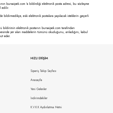
ının bursaipek.com 'a bildirdiği elektronik posta adresi, bu sözleşme
 edilir.
nde bildirmedikçe, eski elektronik postalara yapılacak isteklerin geçerli
rlü bildirimin elektronik postanın bursaipek.com tarafından
zleşmesinde yer alan maddelerin tümünü okuduğunu, anladığını, kabul
hüt eder.
HIZLI ERIŞIM
Sipariş Takip Sayfası
Anasayfa
Yeni Gelenler
İndirimdekiler
K.V.K.K Aydınlatma Metni