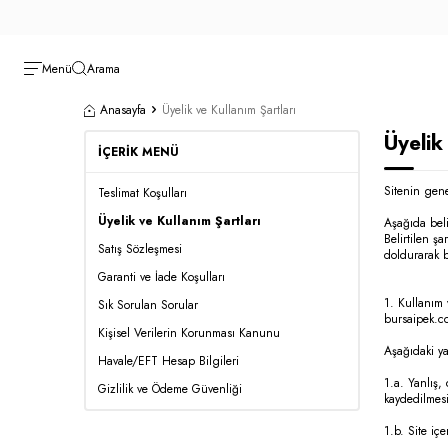
Menü
Arama
Anasayfa
Üyelik ve Kullanım Şartları
Üyelik
İÇERIK MENÜ
Sitenin gene
Teslimat Koşulları
Üyelik ve Kullanım Şartları
Aşağıda beli
Belirtilen ş
Satış Sözleşmesi
doldurarak b
Garanti ve İade Koşulları
1. Kullanım 
Sık Sorulan Sorular
bursaipek.co
Kişisel Verilerin Korunması Kanunu
Aşağıdaki ya
Havale/EFT Hesap Bilgileri
1.a. Yanlış,
Gizlilik ve Ödeme Güvenliği
kaydedilmes
1.b. Site iç