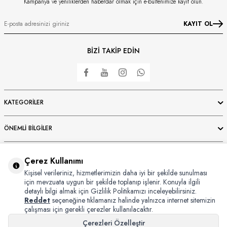
Kampanya ve yeniliklerden haberdar olmak için e-bültenimize kayıt olun.
KAYIT OL
BİZİ TAKİP EDİN
KATEGORILER
ÖNEMLI BILGILER
HIZLI ERIŞIM
Çerez Kullanımı
Kişisel verileriniz, hizmetlerimizin daha iyi bir şekilde sunulması
ÜYE
için mevzuata uygun bir şekilde toplanıp işlenir. Konuyla ilgili
detaylı bilgi almak için Gizlilik Politikamızı inceleyebilirsiniz.
Reddet
seçeneğine tıklamanız halinde yalnızca internet sitemizin
çalışması için gerekli çerezler kullanılacaktır.
Çerezleri Özelleştir