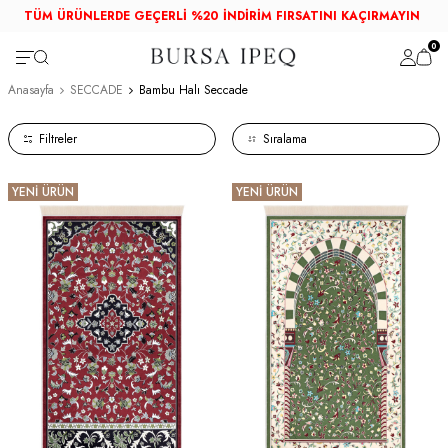
TÜM ÜRÜNLERDE GEÇERLİ %20 İNDİRİM FIRSATINI KAÇIRMAYIN
0
Anasayfa
SECCADE
Bambu Halı Seccade
Filtreler
YENİ ÜRÜN
YENİ ÜRÜN