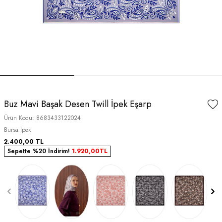
Buz Mavi Başak Desen Twill İpek Eşarp
Ürün Kodu:
8683433122024
Bursa İpek
2.400,00
TL
Sepette %20 İndirim!
1.920,00
TL