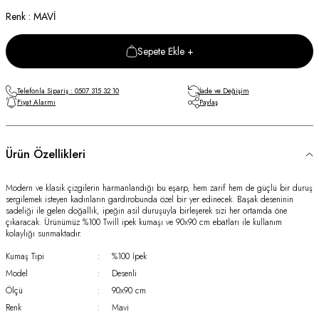
Renk : MAVİ
Sepete Ekle +
Telefonla Sipariş : 0507 315 32 10
İade ve Değişim
Fiyat Alarmı
Paylaş
Ürün Özellikleri
Modern ve klasik çizgilerin harmanlandığı bu eşarp, hem zarif hem de güçlü bir duruş
sergilemek isteyen kadınların gardırobunda özel bir yer edinecek. Başak deseninin
sadeliği ile gelen doğallık, ipeğin asil duruşuyla birleşerek sizi her ortamda öne
çıkaracak. Ürünümüz %100 Twill ipek kumaşı ve 90x90 cm ebatları ile kullanım
kolaylığı sunmaktadır.
Kumaş Tipi
:
%100 İpek
Model
:
Desenli
Ölçü
:
90x90 cm
Renk
:
Mavi