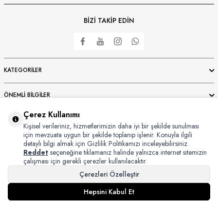
BİZİ TAKİP EDİN
KATEGORILER
ÖNEMLI BILGILER
Çerez Kullanımı
HIZLI ERIŞIM
Kişisel verileriniz, hizmetlerimizin daha iyi bir şekilde sunulması
için mevzuata uygun bir şekilde toplanıp işlenir. Konuyla ilgili
detaylı bilgi almak için Gizlilik Politikamızı inceleyebilirsiniz.
ÜYE
Reddet
seçeneğine tıklamanız halinde yalnızca internet sitemizin
çalışması için gerekli çerezler kullanılacaktır.
Çerezleri Özelleştir
Hepsini Kabul Et
Copyright © 2024 Bursaipek Tüm Hakları Saklıdır İzinsiz Kullanılamaz
T
-Soft
E-Ticaret
Sistemleriyle Hazırlanmıştır.