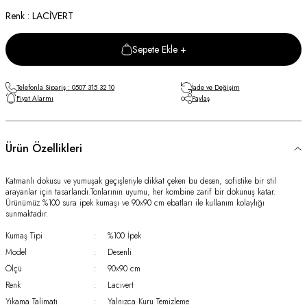
Renk : LACİVERT
Sepete Ekle +
Telefonla Sipariş : 0507 315 32 10
İade ve Değişim
Fiyat Alarmı
Paylaş
Ürün Özellikleri
Katmanlı dokusu ve yumuşak geçişleriyle dikkat çeken bu desen, sofistike bir stil
arayanlar için tasarlandı.Tonlarının uyumu, her kombine zarif bir dokunuş katar.
Ürünümüz %100 sura ipek kumaşı ve 90x90 cm ebatları ile kullanım kolaylığı
sunmaktadır.
Kumaş Tipi
:
%100 İpek
Model
:
Desenli
Ölçü
:
90x90 cm
Renk
:
Lacivert
Yıkama Talimatı
:
Yalnızca Kuru Temizleme