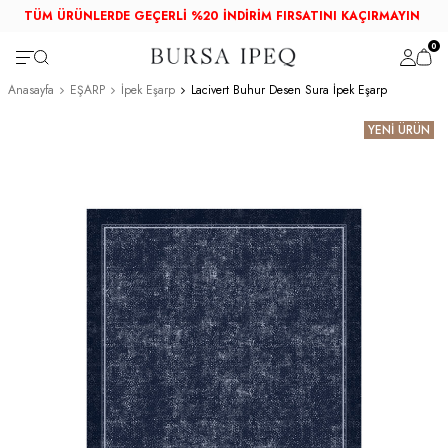
TÜM ÜRÜNLERDE GEÇERLİ %20 İNDİRİM FIRSATINI KAÇIRMAYIN
0
Anasayfa
EŞARP
İpek Eşarp
Lacivert Buhur Desen Sura İpek Eşarp
YENİ ÜRÜN