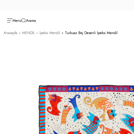
Menü
Arama
Anasayfa
MENDİL
İpeksi Mendil
Turkuaz Bej Desenli İpeksi Mendil