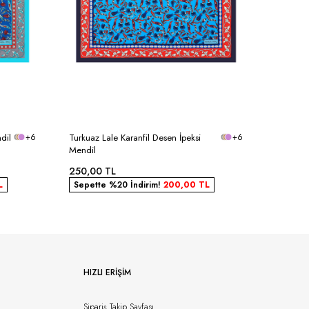
dil
+6
Turkuaz Lale Karanfil Desen İpeksi
+6
Siyah La
Mendil
Mendil
250,00
TL
250,00
L
Sepette %20 İndirim!
200,00
TL
Sepett
HIZLI ERIŞIM
Sipariş Takip Sayfası