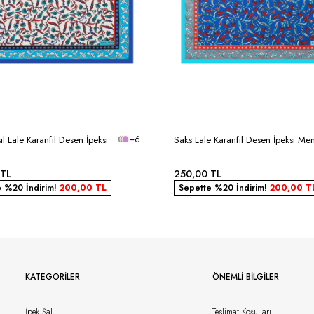
şil Lale Karanfil Desen İpeksi
+6
Saks Lale Karanfil Desen İpeksi Men
TL
250,00
TL
e %20 İndirim!
200,00
TL
Sepette %20 İndirim!
200,00
T
KATEGORILER
ÖNEMLI BILGILER
İpek Şal
Teslimat Koşulları