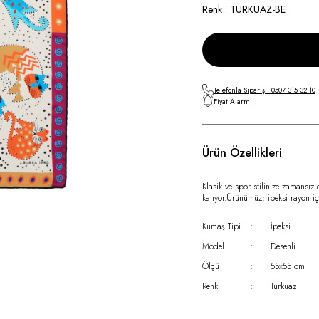
Renk : TURKUAZ-BE
Telefonla Sipariş : 0507 315 32 10
Fiyat Alarmı
Ürün Özellikleri
Klasik ve spor stilinize zamansız
katıyor.Ürünümüz; ipeksi rayon iç
Kumaş Tipi
:
İpeksi
Model
:
Desenli
Ölçü
:
55x55 cm
Renk
:
Turkuaz