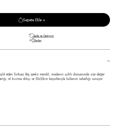
Sepete Ekle +
İade ve Değişim
Paylaş
 eşlik eden Turkuaz Bej ipeksi mendil, modanın ışıltılı dünyasında size değer
eriği, el kıvırma dikişi ve 55x55cm boyutlarıyla kullanım rahatlığı sunuyor.