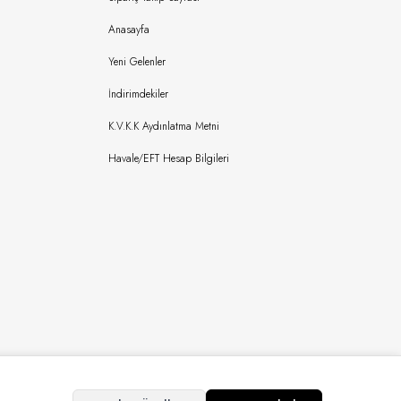
Anasayfa
Yeni Gelenler
İndirimdekiler
K.V.K.K Aydınlatma Metni
Havale/EFT Hesap Bilgileri
Copyright © 2024 Bursaipek Tüm Hakları Saklıdır İzinsiz Kullanılamaz