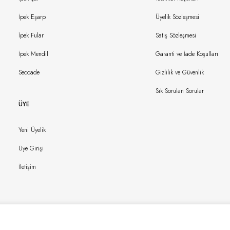
İpek Eşarp
Üyelik Sözleşmesi
İpek Fular
Satış Sözleşmesi
İpek Mendil
Garanti ve İade Koşulları
Seccade
Gizlilik ve Güvenlik
Sık Sorulan Sorular
ÜYE
Yeni Üyelik
Üye Girişi
İletişim