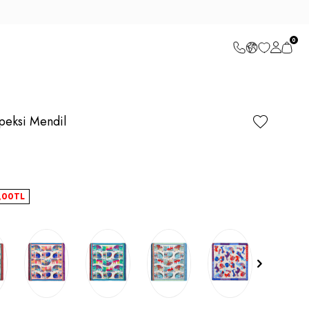
0
İpeksi Mendil
,00
TL