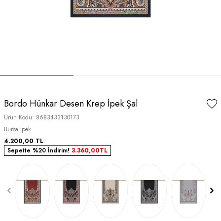
Bordo Hünkar Desen Krep İpek Şal
Ürün Kodu:
8683433130173
Bursa İpek
4.200,00
TL
Sepette %20 İndirim!
3.360,00
TL