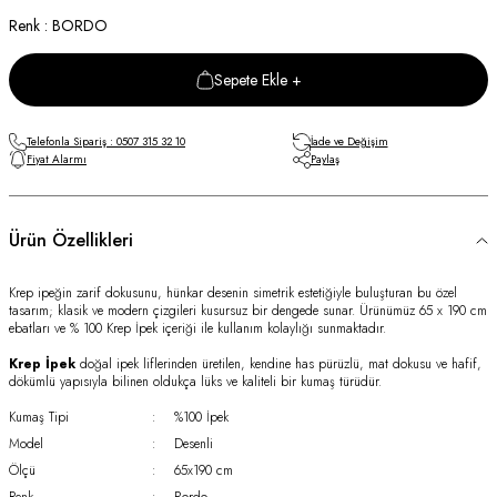
Renk : BORDO
Sepete Ekle +
Telefonla Sipariş : 0507 315 32 10
İade ve Değişim
Fiyat Alarmı
Paylaş
Ürün Özellikleri
Krep ipeğin zarif dokusunu, hünkar desenin simetrik estetiğiyle buluşturan bu özel
tasarım; klasik ve modern çizgileri kusursuz bir dengede sunar. Ürünümüz 65 x 190 cm
ebatları ve % 100 Krep İpek içeriği ile kullanım kolaylığı sunmaktadır.
Krep İpek
doğal ipek liflerinden üretilen, kendine has pürüzlü, mat dokusu ve hafif,
dökümlü yapısıyla bilinen oldukça lüks ve kaliteli bir kumaş türüdür.
Kumaş Tipi
:
%100 İpek
Model
:
Desenli
Ölçü
:
65x190 cm
Renk
:
Bordo