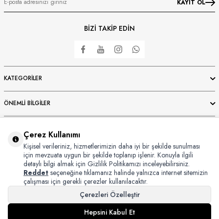
KAYIT OL
BİZİ TAKİP EDİN
KATEGORILER
ÖNEMLI BILGILER
HIZLI ERIŞIM
Çerez Kullanımı
Kişisel verileriniz, hizmetlerimizin daha iyi bir şekilde sunulması
ÜYE
için mevzuata uygun bir şekilde toplanıp işlenir. Konuyla ilgili
detaylı bilgi almak için Gizlilik Politikamızı inceleyebilirsiniz.
Reddet
seçeneğine tıklamanız halinde yalnızca internet sitemizin
çalışması için gerekli çerezler kullanılacaktır.
Çerezleri Özelleştir
Copyright © 2024 Bursaipek Tüm Hakları Saklıdır İzinsiz Kullanılamaz
Hepsini Kabul Et