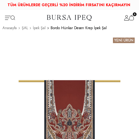
TÜM ÜRÜNLERDE GEÇERLİ %20 İNDİRİM FIRSATINI KAÇIRMAYIN
0
Anasayfa
ŞAL
İpek Şal
Bordo Hünkar Desen Krep İpek Şal
YENİ ÜRÜN