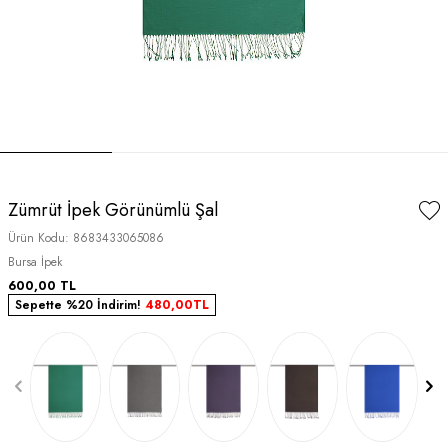
Zümrüt İpek Görünümlü Şal
Ürün Kodu:
8683433065086
Bursa İpek
600,00
TL
Sepette %20 İndirim!
480,00
TL