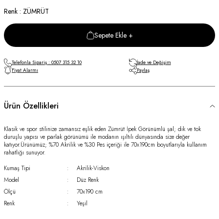
Renk : ZÜMRÜT
Sepete Ekle +
Telefonla Sipariş : 0507 315 32 10
İade ve Değişim
Fiyat Alarmı
Paylaş
Ürün Özellikleri
Klasik ve spor stilinize zamansız eşlik eden Zümrüt İpek Görünümlü şal; dik ve tok
duruşlu yapısı ve parlak görünümü ile modanın ışıltılı dünyasında size değer
katıyor.Ürünümüz; %70 Akrilik ve %30 Pes içeriği ile 70x190cm boyutlarıyla kullanım
rahatlığı sunuyor.
Kumaş Tipi
:
Akrilik-Viskon
Model
:
Düz Renk
Ölçü
:
70x190 cm
Renk
:
Yeşil