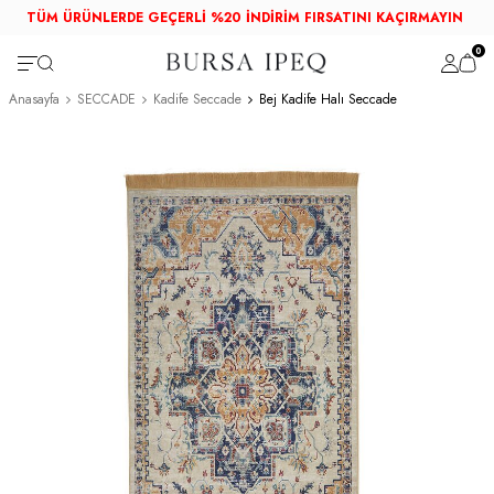
TÜM ÜRÜNLERDE GEÇERLİ %20 İNDİRİM FIRSATINI KAÇIRMAYIN
0
Anasayfa
SECCADE
Kadife Seccade
Bej Kadife Halı Seccade