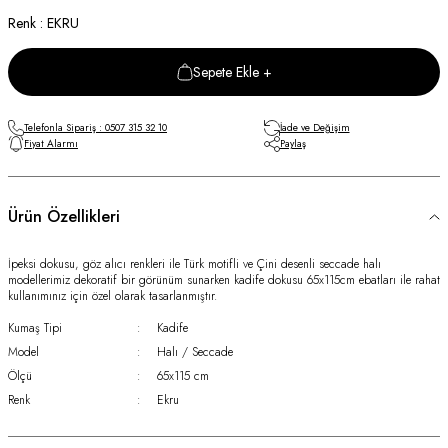
Renk : EKRU
Sepete Ekle +
Telefonla Sipariş : 0507 315 32 10
İade ve Değişim
Fiyat Alarmı
Paylaş
Ürün Özellikleri
İpeksi dokusu, göz alıcı renkleri ile Türk motifli ve Çini desenli seccade halı
modellerimiz dekoratif bir görünüm sunarken kadife dokusu 65x115cm ebatları ile rahat
kullanımınız için özel olarak tasarlanmıştır.
Kumaş Tipi
:
Kadife
Model
:
Halı / Seccade
Ölçü
:
65x115 cm
Renk
:
Ekru