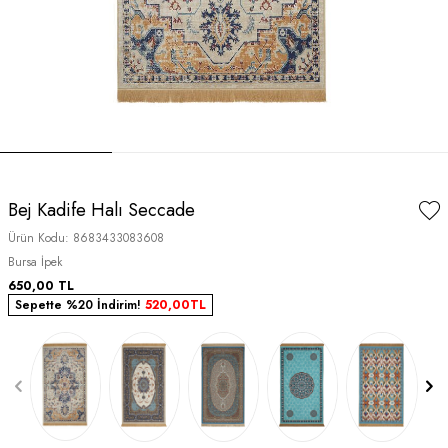
Bej Kadife Halı Seccade
Ürün Kodu:
8683433083608
Bursa İpek
650,00
TL
Sepette %20 İndirim!
520,00
TL