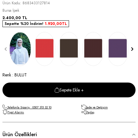
Ürün Kodu:
8683433127814
Bursa İpek
2.400,00
TL
Sepette %20 İndirim!
1.920,00
TL
Renk : BULUT
Sepete Ekle +
Telefonla Sipariş : 0507 315 32 10
İade ve Değişim
Fiyat Alarmı
Paylaş
Ürün Özellikleri