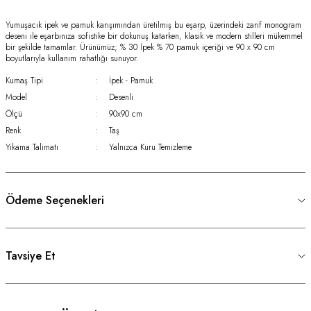
Yumuşacık ipek ve pamuk karışımından üretilmiş bu eşarp, üzerindeki zarif monogram
deseni ile eşarbınıza sofistike bir dokunuş katarken, klasik ve modern stilleri mükemmel
bir şekilde tamamlar. Ürünümüz; % 30 İpek % 70 pamuk içeriği ve 90 x 90 cm
boyutlarıyla kullanım rahatlığı sunuyor.
Kumaş Tipi
:
İpek - Pamuk
Model
:
Desenli
Ölçü
:
90x90 cm
Renk
:
Taş
Yıkama Talimatı
:
Yalnızca Kuru Temizleme
Ödeme Seçenekleri
Tavsiye Et