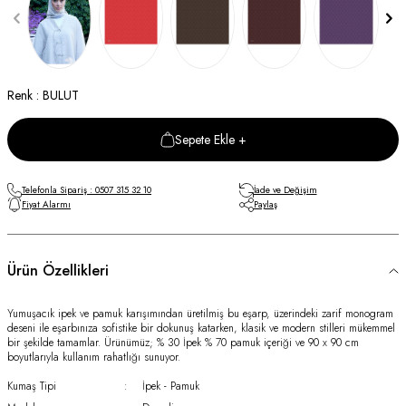
Renk : BULUT
Sepete Ekle +
Telefonla Sipariş : 0507 315 32 10
İade ve Değişim
Fiyat Alarmı
Paylaş
Ürün Özellikleri
Yumuşacık ipek ve pamuk karışımından üretilmiş bu eşarp, üzerindeki zarif monogram
deseni ile eşarbınıza sofistike bir dokunuş katarken, klasik ve modern stilleri mükemmel
bir şekilde tamamlar. Ürünümüz; % 30 İpek % 70 pamuk içeriği ve 90 x 90 cm
boyutlarıyla kullanım rahatlığı sunuyor.
Kumaş Tipi
:
İpek - Pamuk