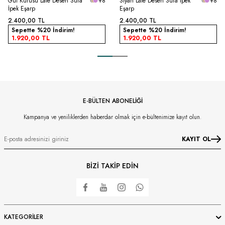
Gül Kurusu Lale Desen Sura
+8
Siyah Lale Desen Sura İpek
+8
İpek Eşarp
Eşarp
2.400,00
TL
2.400,00
TL
Sepette %20 İndirim!
Sepette %20 İndirim!
1.920,00
TL
1.920,00
TL
E-BÜLTEN ABONELİĞİ
Kampanya ve yeniliklerden haberdar olmak için e-bültenimize kayıt olun.
KAYIT OL
BİZİ TAKİP EDİN
KATEGORILER