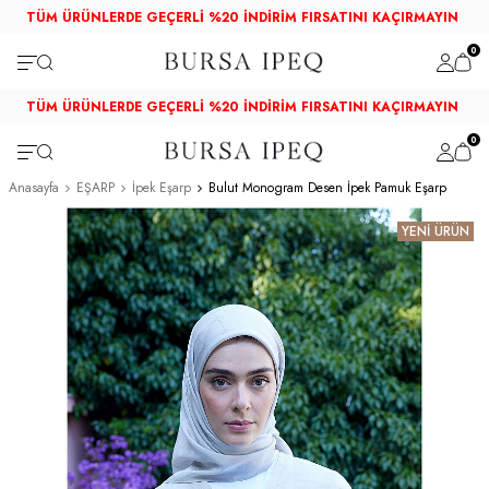
TÜM ÜRÜNLERDE GEÇERLİ %20 İNDİRİM FIRSATINI KAÇIRMAYIN
0
TÜM ÜRÜNLERDE GEÇERLİ %20 İNDİRİM FIRSATINI KAÇIRMAYIN
0
Anasayfa
EŞARP
İpek Eşarp
Bulut Monogram Desen İpek Pamuk Eşarp
YENİ ÜRÜN