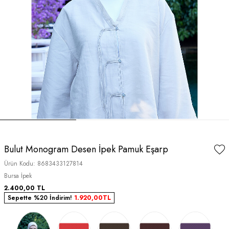
Bulut Monogram Desen İpek Pamuk Eşarp
Ürün Kodu:
8683433127814
Bursa İpek
2.400,00
TL
Sepette %20 İndirim!
1.920,00
TL