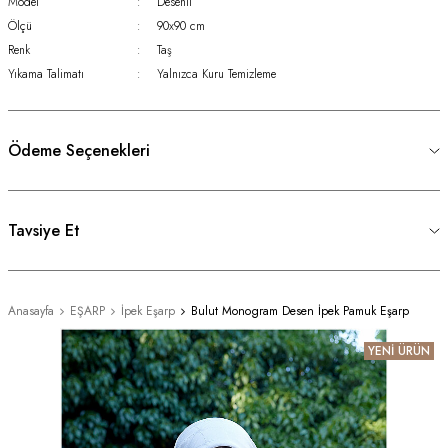
Model
:
Desenli
Ölçü
:
90x90 cm
Renk
:
Taş
Yıkama Talimatı
:
Yalnızca Kuru Temizleme
Ödeme Seçenekleri
Tavsiye Et
Anasayfa
EŞARP
İpek Eşarp
Bulut Monogram Desen İpek Pamuk Eşarp
YENİ ÜRÜN