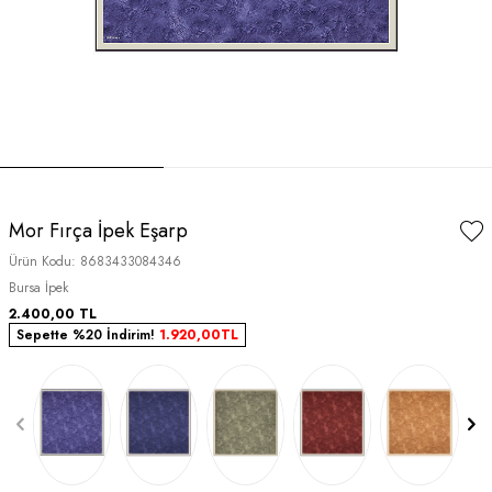
Mor Fırça İpek Eşarp
Ürün Kodu:
8683433084346
Bursa İpek
2.400,00
TL
Sepette %20 İndirim!
1.920,00
TL