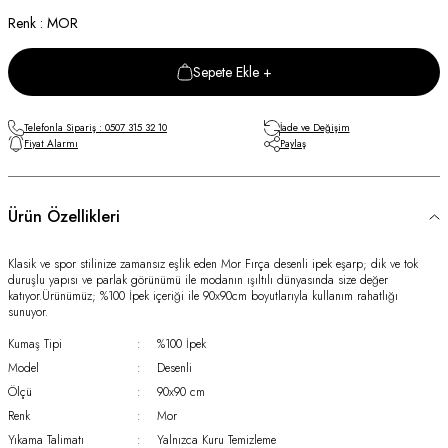
Renk : MOR
Sepete Ekle +
Telefonla Sipariş : 0507 315 32 10
İade ve Değişim
Fiyat Alarmı
Paylaş
Ürün Özellikleri
Klasik ve spor stilinize zamansız eşlik eden Mor Fırça desenli ipek eşarp; dik ve tok
duruşlu yapısı ve parlak görünümü ile modanın ışıltılı dünyasında size değer
katıyor.Ürünümüz; %100 İpek içeriği ile 90x90cm boyutlarıyla kullanım rahatlığı
sunuyor.
Kumaş Tipi
:
%100 İpek
Model
:
Desenli
Ölçü
:
90x90 cm
Renk
:
Mor
Yıkama Talimatı
:
Yalnızca Kuru Temizleme