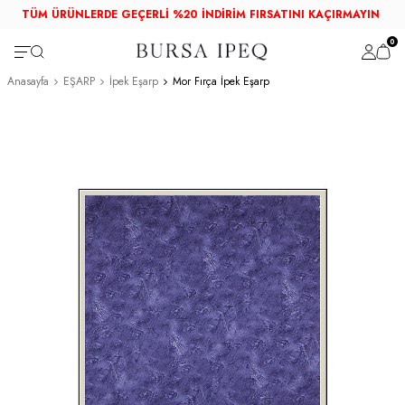
TÜM ÜRÜNLERDE GEÇERLİ %20 İNDİRİM FIRSATINI KAÇIRMAYIN
0
Anasayfa
EŞARP
İpek Eşarp
Mor Fırça İpek Eşarp