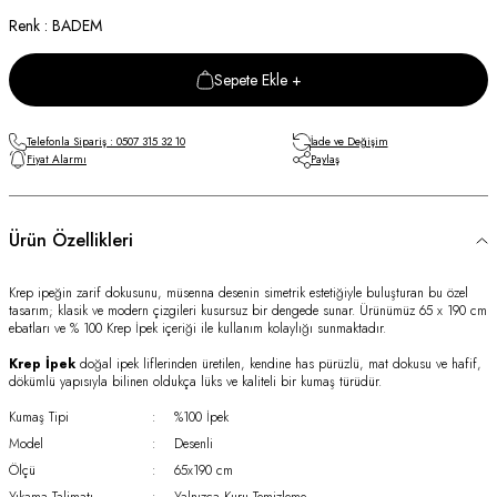
Renk : BADEM
Sepete Ekle +
Telefonla Sipariş : 0507 315 32 10
İade ve Değişim
Fiyat Alarmı
Paylaş
Ürün Özellikleri
Krep ipeğin zarif dokusunu, müsenna desenin simetrik estetiğiyle buluşturan bu özel
tasarım; klasik ve modern çizgileri kusursuz bir dengede sunar. Ürünümüz 65 x 190 cm
ebatları ve % 100 Krep İpek içeriği ile kullanım kolaylığı sunmaktadır.
Krep İpek
doğal ipek liflerinden üretilen, kendine has pürüzlü, mat dokusu ve hafif,
dökümlü yapısıyla bilinen oldukça lüks ve kaliteli bir kumaş türüdür.
Kumaş Tipi
:
%100 İpek
Model
:
Desenli
Ölçü
:
65x190 cm
Yıkama Talimatı
:
Yalnızca Kuru Temizleme