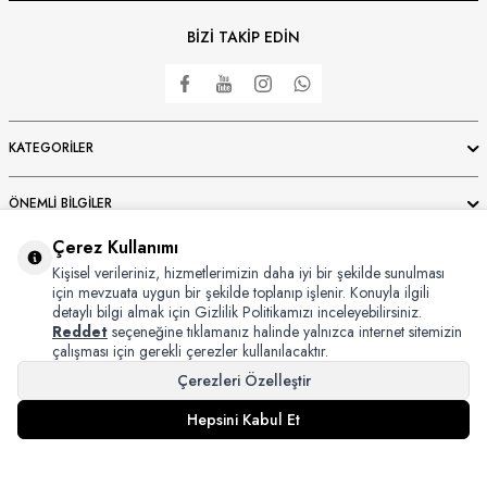
BİZİ TAKİP EDİN
KATEGORILER
ÖNEMLI BILGILER
Çerez Kullanımı
HIZLI ERIŞIM
Kişisel verileriniz, hizmetlerimizin daha iyi bir şekilde sunulması
için mevzuata uygun bir şekilde toplanıp işlenir. Konuyla ilgili
detaylı bilgi almak için Gizlilik Politikamızı inceleyebilirsiniz.
ÜYE
Reddet
seçeneğine tıklamanız halinde yalnızca internet sitemizin
çalışması için gerekli çerezler kullanılacaktır.
Çerezleri Özelleştir
Hepsini Kabul Et
Copyright © 2024 Bursaipek Tüm Hakları Saklıdır İzinsiz Kullanılamaz
T
-Soft
E-Ticaret
Sistemleriyle Hazırlanmıştır.