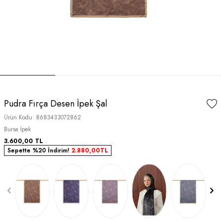
Pudra Fırça Desen İpek Şal
Ürün Kodu:
8683433072862
Bursa İpek
3.600,00
TL
Sepette %20 İndirim!
2.880,00
TL