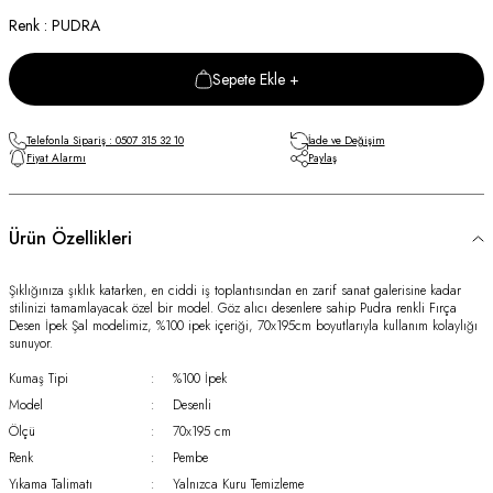
Renk : PUDRA
Sepete Ekle +
Telefonla Sipariş : 0507 315 32 10
İade ve Değişim
Fiyat Alarmı
Paylaş
Ürün Özellikleri
Şıklığınıza şıklık katarken, en ciddi iş toplantısından en zarif sanat galerisine kadar
stilinizi tamamlayacak özel bir model. Göz alıcı desenlere sahip Pudra renkli Fırça
Desen İpek Şal modelimiz, %100 ipek içeriği, 70x195cm boyutlarıyla kullanım kolaylığı
sunuyor.
Kumaş Tipi
:
%100 İpek
Model
:
Desenli
Ölçü
:
70x195 cm
Renk
:
Pembe
Yıkama Talimatı
:
Yalnızca Kuru Temizleme