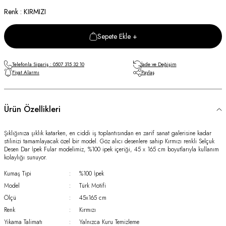
Renk : KIRMIZI
Sepete Ekle +
Telefonla Sipariş : 0507 315 32 10
İade ve Değişim
Fiyat Alarmı
Paylaş
Ürün Özellikleri
Şıklığınıza şıklık katarken, en ciddi iş toplantısından en zarif sanat galerisine kadar
stilinizi tamamlayacak özel bir model. Göz alıcı desenlere sahip Kırmızı renkli Selçuk
Desen Dar İpek Fular modelimiz, %100 ipek içeriği, 45 x 165 cm boyutlarıyla kullanım
kolaylığı sunuyor.
Kumaş Tipi
:
%100 İpek
Model
:
Türk Motifi
Ölçü
:
45x165 cm
Renk
:
Kırmızı
Yıkama Talimatı
:
Yalnızca Kuru Temizleme