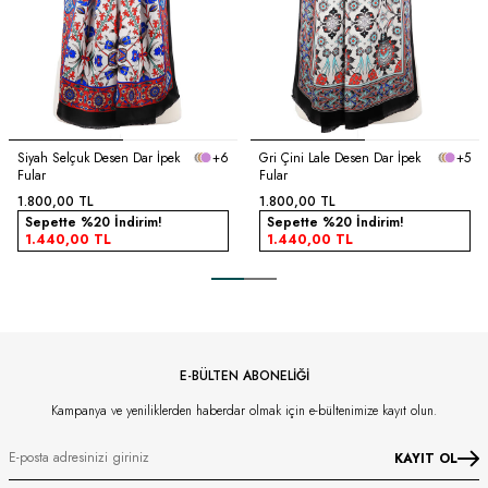
Siyah Selçuk Desen Dar İpek
+6
Gri Çini Lale Desen Dar İpek
+5
Fular
Fular
1.800,00
TL
1.800,00
TL
Sepette %20 İndirim!
Sepette %20 İndirim!
1.440,00
TL
1.440,00
TL
E-BÜLTEN ABONELİĞİ
Kampanya ve yeniliklerden haberdar olmak için e-bültenimize kayıt olun.
KAYIT OL