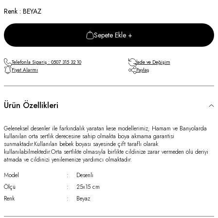
Renk : BEYAZ
Sepete Ekle +
Telefonla Sipariş : 0507 315 32 10
İade ve Değişim
Fiyat Alarmı
Paylaş
Ürün Özellikleri
Geleneksel desenler ile farkındalık yaratan kese modellerimiz; Hamam ve Banyolarda
kullanılan orta sertlik derecesine sahip olmakta boya akmama garantisi
sunmaktadır.Kullanılan bebek boyası sayesinde çift taraflı olarak
kullanılabilmektedir.Orta sertlikte olmasıyla birlikte cildinize zarar vermeden ölü deriyi
atmada ve cildinizi yenilemenize yardımcı olmaktadır.
Model
:
Desenli
Ölçü
:
25x15 cm
Renk
:
Beyaz