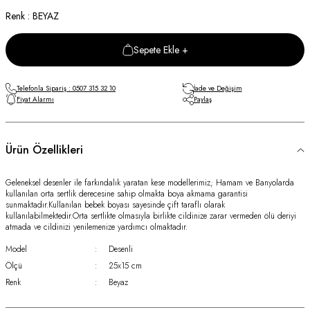
Renk : BEYAZ
Sepete Ekle +
Telefonla Sipariş : 0507 315 32 10
İade ve Değişim
Fiyat Alarmı
Paylaş
Ürün Özellikleri
Geleneksel desenler ile farkındalık yaratan kese modellerimiz; Hamam ve Banyolarda
kullanılan orta sertlik derecesine sahip olmakta boya akmama garantisi
sunmaktadır.Kullanılan bebek boyası sayesinde çift taraflı olarak
kullanılabilmektedir.Orta sertlikte olmasıyla birlikte cildinize zarar vermeden ölü deriyi
atmada ve cildinizi yenilemenize yardımcı olmaktadır.
Model
:
Desenli
Ölçü
:
25x15 cm
Renk
:
Beyaz