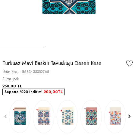
Turkuaz Mavi Baskılı Tavuskuşu Desen Kese
Ürün Kodu:
8683433052765
Bursa İpek
250,00
TL
Sepette %20 İndirim!
200,00
TL