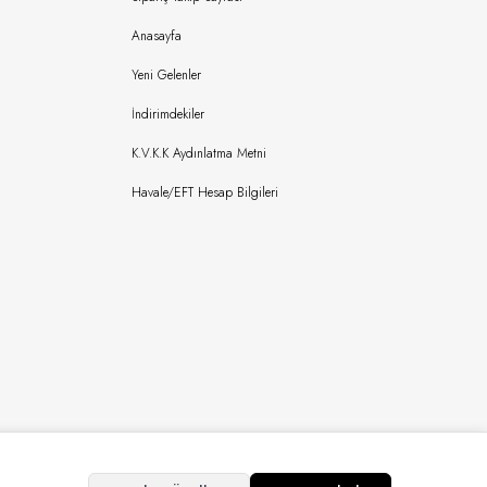
Anasayfa
Yeni Gelenler
İndirimdekiler
K.V.K.K Aydınlatma Metni
Havale/EFT Hesap Bilgileri
Copyright © 2024 Bursaipek Tüm Hakları Saklıdır İzinsiz Kullanılamaz