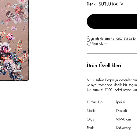
Renk : SÜTLÜ KAHV
Telefonla Sipariş : 0507 315 32 10
Fiyat Alarmı
Ürün Özellikleri
Sütlü Kahve Begonya desenlerinin 
ve aynı zamanda klasik bir seçim…
Ürünümüz: %100 ipeksi rayon kuma
Kumaş Tipi
:
İpeksi
Model
:
Desenli
Ölçü
:
90x90 cm
Renk
:
Kahverengi