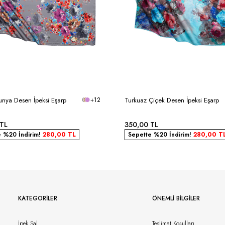
unya Desen İpeksi Eşarp
+12
Turkuaz Çiçek Desen İpeksi Eşarp
TL
350,00
TL
e %20 İndirim!
280,00
TL
Sepette %20 İndirim!
280,00
T
KATEGORILER
ÖNEMLI BILGILER
İpek Şal
Teslimat Koşulları