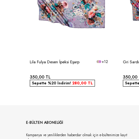
Lila Fulya Desen İpeksi Eşarp
+12
Gri Sard
350,00
TL
350,00
Sepette %20 İndirim!
280,00
TL
Sepett
E-BÜLTEN ABONELİĞİ
Kampanya ve yeniliklerden haberdar olmak için e-bültenimize kayıt