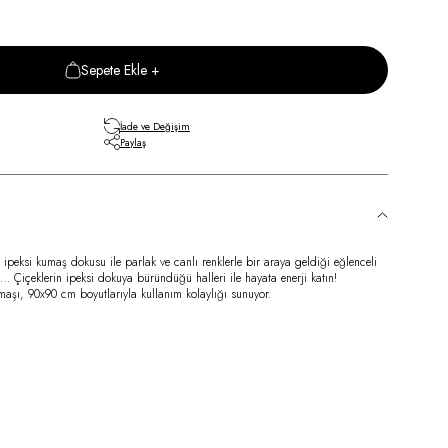
Sepete Ekle +
İade ve Değişim
Paylaş
ipeksi kumaş dokusu ile parlak ve canlı renklerle bir araya geldiği eğlenceli
 Çiçeklerin ipeksi dokuya büründüğü halleri ile hayata enerji katın!
şı, 90x90 cm boyutlarıyla kullanım kolaylığı sunuyor.