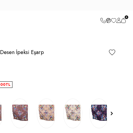
0
 Desen İpeksi Eşarp
,00
TL