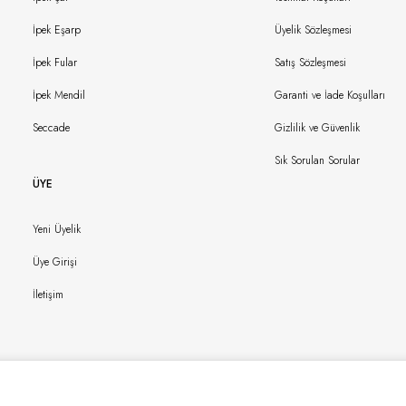
İpek Eşarp
Üyelik Sözleşmesi
İpek Fular
Satış Sözleşmesi
İpek Mendil
Garanti ve İade Koşulları
Seccade
Gizlilik ve Güvenlik
Sık Sorulan Sorular
ÜYE
Yeni Üyelik
Üye Girişi
İletişim