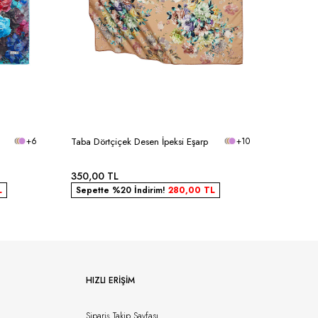
+6
Taba Dörtçiçek Desen İpeksi Eşarp
+10
Pudra Bu
350,00
TL
350,00
L
Sepette %20 İndirim!
280,00
TL
Sepett
HIZLI ERIŞIM
Sipariş Takip Sayfası