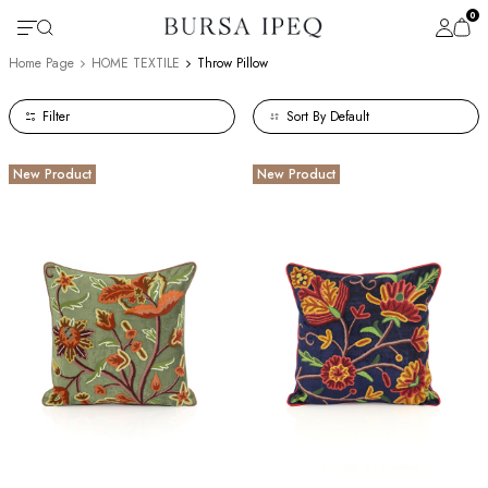
0
Home Page
HOME TEXTILE
Throw Pillow
Filter
New Product
New Product