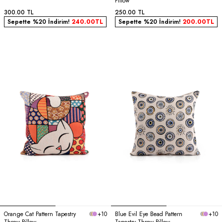
Pillow
300.00
TL
250.00
TL
Sepette %20 İndirim!
240.00
TL
Sepette %20 İndirim!
200.00
TL
Orange Cat Pattern Tapestry
+10
Blue Evil Eye Bead Pattern
+10