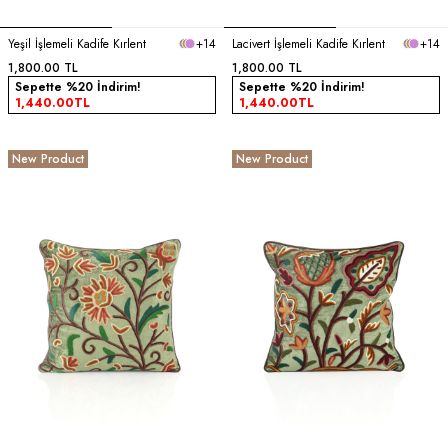
Yeşil İşlemeli Kadife Kırlent
+14
Lacivert İşlemeli Kadife Kırlent
+14
1,800.00
TL
1,800.00
TL
Sepette %20 İndirim!
Sepette %20 İndirim!
1,440.00
TL
1,440.00
TL
New Product
New Product