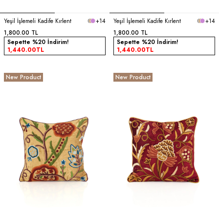
Yeşil İşlemeli Kadife Kırlent
+14
Yeşil İşlemeli Kadife Kırlent
+14
1,800.00
TL
1,800.00
TL
Sepette %20 İndirim!
Sepette %20 İndirim!
1,440.00
TL
1,440.00
TL
New Product
New Product