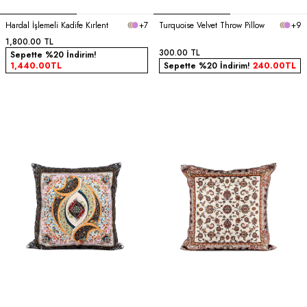
Hardal İşlemeli Kadife Kırlent
+7
Turquoise Velvet Throw Pillow
+9
1,800.00
TL
300.00
TL
Sepette %20 İndirim!
1,440.00
TL
Sepette %20 İndirim!
240.00
TL