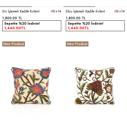
Gri İşlemeli Kadife Kırlent
+14
Ekru İşlemeli Kadife Kırlent
+14
1,800.00
TL
1,800.00
TL
Sepette %20 İndirim!
Sepette %20 İndirim!
1,440.00
TL
1,440.00
TL
New Product
New Product