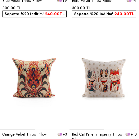
Blue Velvet Throw Pillow
+9
Ecru Velvet Throw Pillow
+9
300.00
TL
300.00
TL
Sepette %20 İndirim!
240.00
TL
Sepette %20 İndirim!
240.00
TL
Orange Velvet Throw Pillow
+3
Red Cat Pattern Tapestry Throw
+10