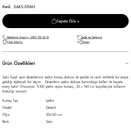
Renk : SAKS-SİYAH
Sepete Ekle +
Telefonla Sipariş : 0507 315 32 10
İade ve Değişim
Fiyat Alarmı
Paylaş
Ürün Özellikleri
Saks Siyah spor desenlerinin ipeksi kumaş dokusu ile parlak ve canlı renklerle bir araya
geldiği eğlenceli bir seçim… Desenlerin ipeksi dokuya büründüğü halleri ile hayata
enerji katın! Ürünümüz: %100 ipeksi rayon kumaşı, 30 x 140 cm boyutlarıyla kullanım
kolaylığı sunuyor.
Kumaş Tipi
:
İpeksi
Model
:
Desenli
Ölçü
:
30x140 cm
Renk
:
Saks