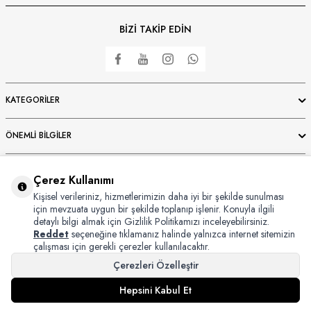
BİZİ TAKİP EDİN
KATEGORILER
ÖNEMLI BILGILER
HIZLI ERIŞIM
Çerez Kullanımı
Kişisel verileriniz, hizmetlerimizin daha iyi bir şekilde sunulması
ÜYE
için mevzuata uygun bir şekilde toplanıp işlenir. Konuyla ilgili
detaylı bilgi almak için Gizlilik Politikamızı inceleyebilirsiniz.
Reddet
seçeneğine tıklamanız halinde yalnızca internet sitemizin
çalışması için gerekli çerezler kullanılacaktır.
Çerezleri Özelleştir
Copyright © 2024 Bursaipek Tüm Hakları Saklıdır İzinsiz Kullanılamaz
Hepsini Kabul Et
T
-Soft
E-Ticaret
Sistemleriyle Hazırlanmıştır.