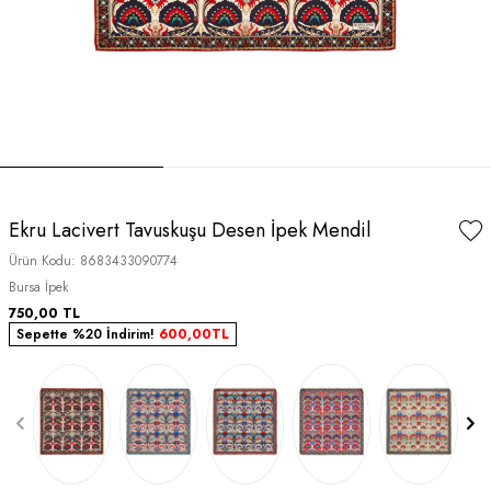
Ekru Lacivert Tavuskuşu Desen İpek Mendil
Ürün Kodu:
8683433090774
Bursa İpek
750,00
TL
Sepette %20 İndirim!
600,00
TL