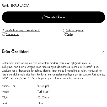
Renk : EKRU-LACİV
Sepete Ekle +
Telefonla Sipariş : 0507 315 32 10
İade ve Değişim
Fiyat Alarmı
Paylaş
Ürün Özellikleri
Geleneksel mirasımızın en özel desenleri modern yorumlar eşliğinde ipek ile
buluşuyor.Kadınların vazgeçilmez tutkusu eşsiz dokumayla işlenen Türk Motifli Ekru
Lacivert renkli benzersiz Tavuskuşu desenli ipek mendil modelimiz; kalın, yumuşak ve
ferah bir dokunuşla size hem konforu hem de gelenekselleşen şıklığı sunuyor.Ürünümüz;
%100 İpek içeriği ile 55x55cm boyutlarıyla kullanım rahatlığı sunuyor.
Kumaş Tipi
:
%100 İpek
Model
:
Türk Motifi
Ölçü
:
55x55 cm
Renk
:
Ekru