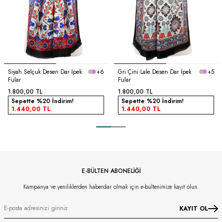
Siyah Selçuk Desen Dar İpek
+6
Gri Çini Lale Desen Dar İpek
+5
Fular
Fular
1.800,00
TL
1.800,00
TL
Sepette %20 İndirim!
Sepette %20 İndirim!
1.440,00
TL
1.440,00
TL
E-BÜLTEN ABONELİĞİ
Kampanya ve yeniliklerden haberdar olmak için e-bültenimize kayıt olun.
KAYIT OL