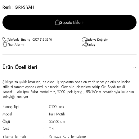
Renk : GRİ-SİYAH
Sepete Ekle +
Telefonla Sipariş : 0507 315 32 10
İade ve Değişim
Fiyat Alarmı
Paylaş
Ürün Özellikleri
Şıklığınıza şıklık katarken, en ciddi iş toplantısından en zarif sanat galerisine kadar
stilinizi tamamlayacak özel bir model. Göz alıcı desenlere sahip Gri Siyah renkli
Karanfil Lale İpek Fular modelimiz, %100 ipek içeriği, 55x160cm boyutlarıyla kullanım
kolaylığı sunuyor.
Kumaş Tipi
:
%100 İpek
Model
:
Türk Motifi
Ölçü
:
55x160 cm
Renk
:
Gri
Yıkama Talimatı
:
Yalnızca Kuru Temizleme