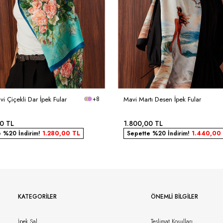
vi Çiçekli Dar İpek Fular
+8
Mavi Martı Desen İpek Fular
00
TL
1.800,00
TL
e %20 İndirim!
1.280,00
TL
Sepette %20 İndirim!
1.440,00
KATEGORILER
ÖNEMLI BILGILER
İpek Şal
Teslimat Koşulları