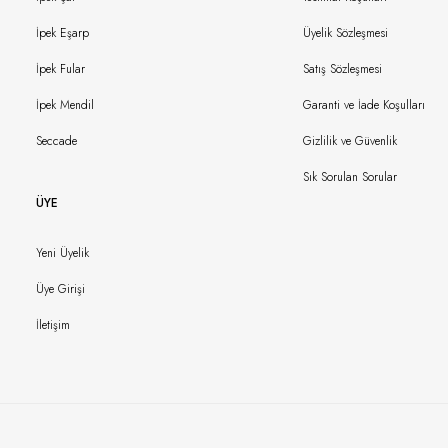
İpek Eşarp
Üyelik Sözleşmesi
İpek Fular
Satış Sözleşmesi
İpek Mendil
Garanti ve İade Koşulları
Seccade
Gizlilik ve Güvenlik
Sık Sorulan Sorular
ÜYE
Yeni Üyelik
Üye Girişi
İletişim