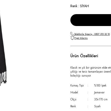
Renk : SİYAH
Telefonla Sipariş : 0507 315 32 10
Fiyat Alarmı
Ürün Özellikleri
Klasik ve şık bir görünüm elde e
şıklığı ve tarzı tamamlayan önem
kolaylığı sunuyor.
Kumaş Tipi
:
%100 İpek
Model
:
Jamawar
Ölçü
:
35x170 cm
Renk
:
Siyah