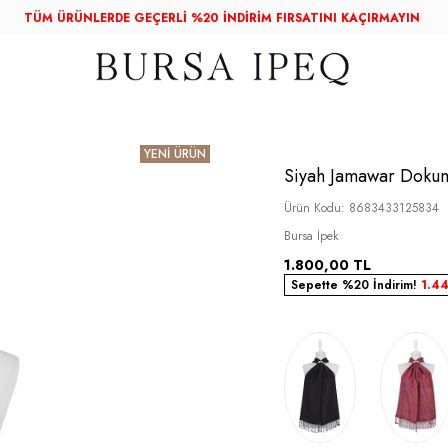
TÜM ÜRÜNLERDE GEÇERLİ %20 İNDİRİM FIRSATINI KAÇIRMAYIN
YENİ ÜRÜN
Siyah Jamawar Dokum
Ürün Kodu:
8683433125834
Bursa İpek
1.800,00
TL
Sepette %20 İndirim!
1.4