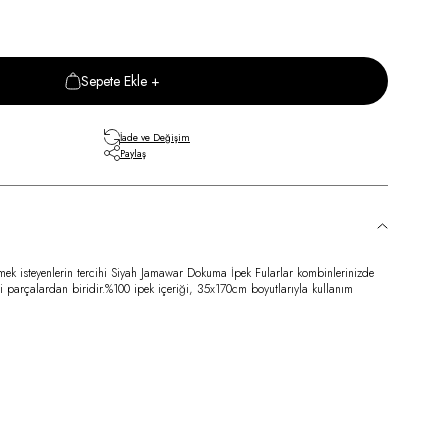
Sepete Ekle +
İade ve Değişim
Paylaş
tmek isteyenlerin tercihi Siyah Jamawar Dokuma İpek Fularlar kombinlerinizde
li parçalardan biridir.%100 ipek içeriği, 35x170cm boyutlarıyla kullanım