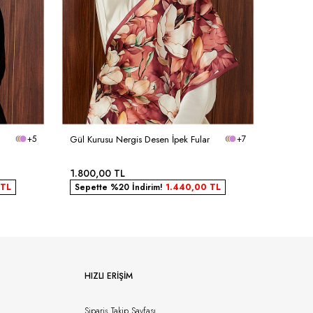
+5
Gül Kurusu Nergis Desen İpek Fular
+7
Turuncu
1.800,00
TL
1.800,
TL
Sepette %20 İndirim!
1.440,00
TL
Sepett
HIZLI ERIŞIM
Sipariş Takip Sayfası