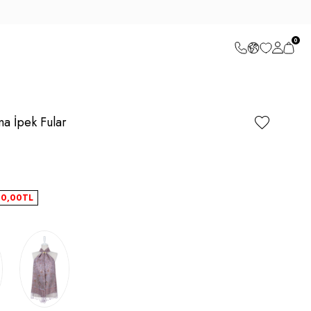
0
a İpek Fular
40,00
TL