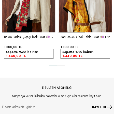
Bordo Badem Çiçeği İpek Fular
+7
Sarı Öpücük İpek Tablo Fular
+22
1.800,00
TL
1.800,00
TL
Sepette %20 İndirim!
Sepette %20 İndirim!
1.440,00
TL
1.440,00
TL
E-BÜLTEN ABONELİĞİ
Kampanya ve yeniliklerden haberdar olmak için e-bültenimize kayıt olun.
KAYIT OL