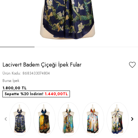
Lacivert Badem Çiçeği İpek Fular
Ürün Kodu:
8683433074804
Bursa İpek
1.800,00
TL
Sepette %20 İndirim!
1.440,00
TL