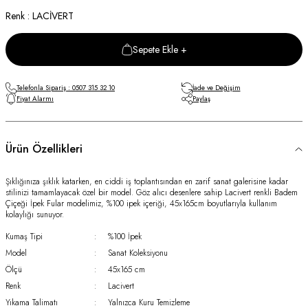
Renk : LACİVERT
Sepete Ekle +
Telefonla Sipariş : 0507 315 32 10
İade ve Değişim
Fiyat Alarmı
Paylaş
Ürün Özellikleri
Şıklığınıza şıklık katarken, en ciddi iş toplantısından en zarif sanat galerisine kadar
stilinizi tamamlayacak özel bir model. Göz alıcı desenlere sahip Lacivert renkli Badem
Çiçeği İpek Fular modelimiz, %100 ipek içeriği, 45x165cm boyutlarıyla kullanım
kolaylığı sunuyor.
Kumaş Tipi
:
%100 İpek
Model
:
Sanat Koleksiyonu
Ölçü
:
45x165 cm
Renk
:
Lacivert
Yıkama Talimatı
:
Yalnızca Kuru Temizleme