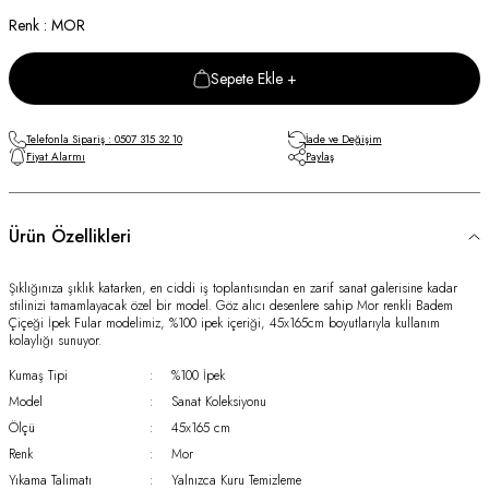
Renk : MOR
Sepete Ekle +
Telefonla Sipariş : 0507 315 32 10
İade ve Değişim
Fiyat Alarmı
Paylaş
Ürün Özellikleri
Şıklığınıza şıklık katarken, en ciddi iş toplantısından en zarif sanat galerisine kadar
stilinizi tamamlayacak özel bir model. Göz alıcı desenlere sahip Mor renkli Badem
Çiçeği İpek Fular modelimiz, %100 ipek içeriği, 45x165cm boyutlarıyla kullanım
kolaylığı sunuyor.
Kumaş Tipi
:
%100 İpek
Model
:
Sanat Koleksiyonu
Ölçü
:
45x165 cm
Renk
:
Mor
Yıkama Talimatı
:
Yalnızca Kuru Temizleme