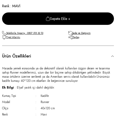
Renk : MAVİ
Sepete Ekle +
Telefonla Sipariş : 0507 315 32 10
İade ve Değişim
Fiyat Alarmı
Paylaş
Ürün Özellikleri
Masada yemek esnasında ya da dekoratif olarak kullanılan özgün desen ve tasarıma
sahip Runner modellerimiz, uzun dar bir biçime sahip dikdörtgen şeklindedir. Büyük
masa örtülerin üzerine serilerek ya da Amerikan servis olarak kullanılabilir.Ürünümüz
kadife kumaşı 40*120 cm ebatları ile beğeninize sunuluyor.
Ek Bilgi
: Elyaf yastık içi dahil değildir.
Kumaş Tipi
:
Kadife
Model
:
Runner
Ölçü
:
40x120 cm
Renk
:
Mavi