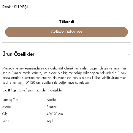
Renk : SU YEŞİL
Tükendi
Gelince Haber Ver
Ürün Özellikleri
Masada yemek esnasında ya da dekoratif olarak kullanılan özgün desen ve tasarıma
sahip Runner modellerimiz, uzun dar bir biçime sahip dikdörtgen şeklindedir. Büyük
masa örtülerin üzerine serilerek ya da Amerikan servis olarak kullanılabilir.Ürünümüz
kadife kumaşı 40*120 cm ebatları ile beğeninize sunuluyor.
Ek Bilgi
: Elyaf yastık içi dahil değildir.
Kumaş Tipi
:
Kadife
Model
:
Runner
Ölçü
:
40x120 cm
Renk
:
Yeşil