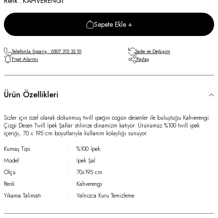
Renk : KAHVERENGİ
Sepete Ekle +
Telefonla Sipariş : 0507 315 32 10
İade ve Değişim
Fiyat Alarmı
Paylaş
Ürün Özellikleri
Sizler için özel olarak dokunmuş twill ipeğin özgün desenler ile buluştuğu Kahverengi
Çizgi Desen Twill İpek Şallar stilinize dinamizm katıyor. Ürünümüz %100 twill ipek
içeriği, 70 x 195 cm boyutlarıyla kullanım kolaylığı sunuyor.
Kumaş Tipi
:
%100 İpek
Model
:
İpek Şal
Ölçü
:
70x195 cm
Renk
:
Kahverengi
Yıkama Talimatı
:
Yalnızca Kuru Temizleme